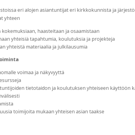
toissa eri alojen asiantuntijat eri kirkkokunnista ja järjestö
t yhteen
 kokemuksiaan, haasteitaan ja osaamistaan
aan yhteisiä tapahtumia, koulutuksia ja projekteja
n yhteistä materiaalia ja julkilausumia
toiminta
nomalle voimaa ja näkyvyyttä
esursseja
tuntijoiden tietotaidon ja koulutuksen yhteiseen käyttöön ka
nvälisesti
amista
uusia toimijoita mukaan yhteisen asian taakse