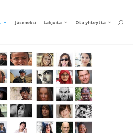
t
Jäseneksi
Lahjoita
Ota yhteyttä