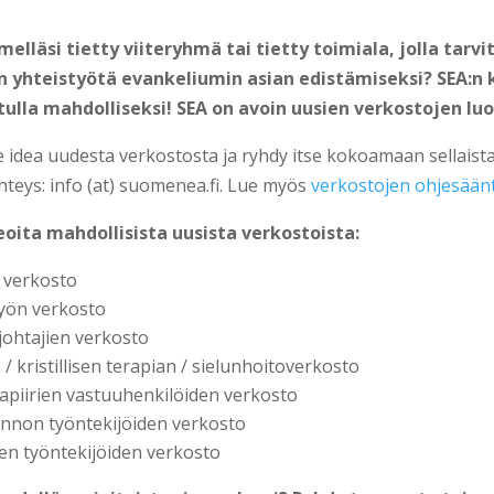
lläsi tietty viiteryhmä tai tietty toimiala, jolla tarvit
en yhteistyötä evankeliumin asian edistämiseksi? SEA:n
 tulla mahdolliseksi! SEA on avoin uusien verkostojen luo
e idea uudesta verkostosta ja ryhdy itse kokoamaan sellaista
hteys: info (at) suomenea.fi. Lue myös
verkostojen ohjesään
eoita mahdollisista uusista verkostoista:
 verkosto
yön verkosto
johtajien verkosto
- / kristillisen terapian / sielunhoitoverkosto
apiirien vastuuhenkilöiden verkosto
linnon työntekijöiden verkosto
jen työntekijöiden verkosto