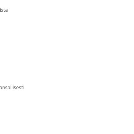
istä
nsallisesti