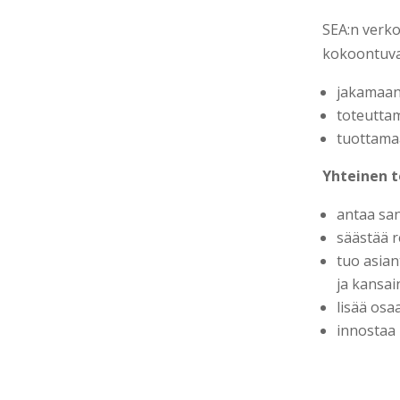
SEA:n verkos
kokoontuva
jakamaan
toteuttam
tuottamaa
Yhteinen 
antaa sa
säästää r
tuo asian
ja kansai
lisää osa
innostaa 