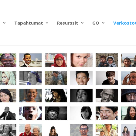
?
Tapahtumat
Resurssit
GO
Verkosto