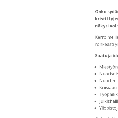
Onko sydäme
kristittyj
näkysi voi
Kerro meill
rohkeasti y
Saatuja id
Miestyön
Nuorisot
Nuorten 
Kriisiapu
Työpaikk
Julkishal
Yliopisto