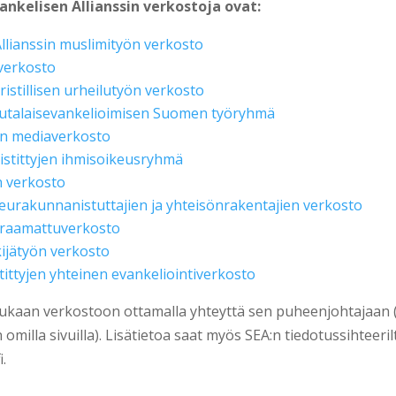
nkelisen Allianssin verkostoja ovat:
llianssin muslimityön verkosto
verkosto
Kristillisen urheilutyön verkosto
uutalaisevankelioimisen Suomen työryhmä
nen mediaverkosto
istittyjen ihmisoikeusryhmä
n verkosto
eurakunnanistuttajien ja yhteisönrakentajien verkosto
raamattuverkosto
ijätyön verkosto
stittyjen yhteinen evankeliointiverkosto
mukaan verkostoon ottamalla yhteyttä sen puheenjohtajaan (
omilla sivuilla). Lisätietoa saat myös SEA:n tiedotussihteerilt
.