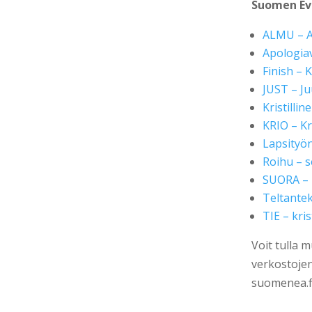
Suomen Eva
ALMU – A
Apologia
Finish – 
JUST – J
Kristilli
KRIO – Kr
Lapsityö
Roihu – s
SUORA – 
Teltantek
TIE – kri
Voit tulla 
verkostojen 
suomenea.fi