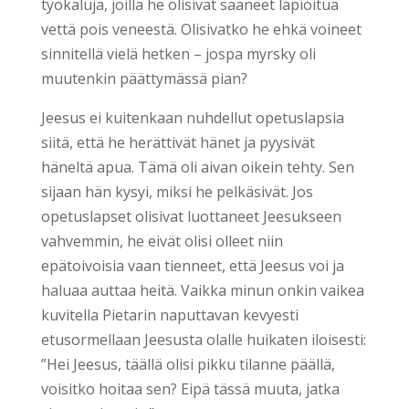
työkaluja, joilla he olisivat saaneet lapioitua
vettä pois veneestä. Olisivatko he ehkä voineet
sinnitellä vielä hetken – jospa myrsky oli
muutenkin päättymässä pian?
Jeesus ei kuitenkaan nuhdellut opetuslapsia
siitä, että he herättivät hänet ja pyysivät
häneltä apua. Tämä oli aivan oikein tehty. Sen
sijaan hän kysyi, miksi he pelkäsivät. Jos
opetuslapset olisivat luottaneet Jeesukseen
vahvemmin, he eivät olisi olleet niin
epätoivoisia vaan tienneet, että Jeesus voi ja
haluaa auttaa heitä. Vaikka minun onkin vaikea
kuvitella Pietarin naputtavan kevyesti
etusormellaan Jeesusta olalle huikaten iloisesti:
”Hei Jeesus, täällä olisi pikku tilanne päällä,
voisitko hoitaa sen? Eipä tässä muuta, jatka