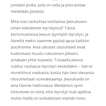
Jumalan poika, jolla on valta ja joka auttaa
mielellään jokaista.
Mitä voisi tarkoittaa luottamus Jeesukseen
oman elämämme myrskyissä? Tässä
kertomuksessa Jeesus tyynnytti myrskyn, ja
häneltä mekin saamme pyytää apua kaikkiin
asioihimme. Aina ulkoiset olosuhteet eivät
kuitenkaan muutu rukouksen jälkeen,
ainakaan yhtä nopeasti. Toisaalta Jeesus
nukkui rauhassa myrskyn keskelläkin – hän ei
murehtinut matkasta, koska hän tiesi olevansa
olosuhteitaan voimakkaampi. Jeesuksella on
aina tilanne hallinnassa. Meidänkin syvin
lohtumme on siinä, että myrskyt ovat ajallisia,
mutta meillä on iankaikkisen elämän toivo.