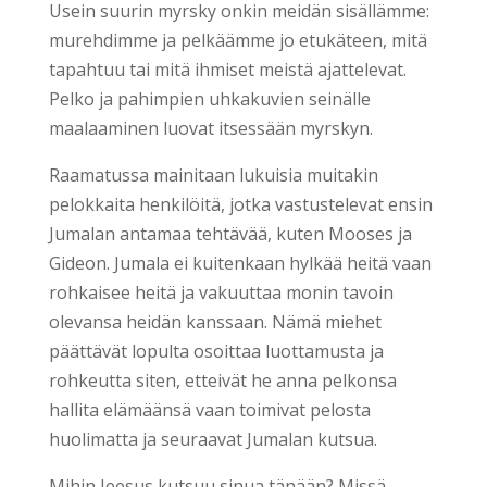
Usein suurin myrsky onkin meidän sisällämme:
murehdimme ja pelkäämme jo etukäteen, mitä
tapahtuu tai mitä ihmiset meistä ajattelevat.
Pelko ja pahimpien uhkakuvien seinälle
maalaaminen luovat itsessään myrskyn.
Raamatussa mainitaan lukuisia muitakin
pelokkaita henkilöitä, jotka vastustelevat ensin
Jumalan antamaa tehtävää, kuten Mooses ja
Gideon. Jumala ei kuitenkaan hylkää heitä vaan
rohkaisee heitä ja vakuuttaa monin tavoin
olevansa heidän kanssaan. Nämä miehet
päättävät lopulta osoittaa luottamusta ja
rohkeutta siten, etteivät he anna pelkonsa
hallita elämäänsä vaan toimivat pelosta
huolimatta ja seuraavat Jumalan kutsua.
Mihin Jeesus kutsuu sinua tänään? Missä