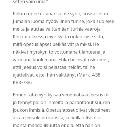
sitten vain unia.”
Pelon tunne ei sinänsä ole synti, koska se on
Jumalan luoma hyödyllinen tunne, joka suojelee
meitä ja auttaa välttämään turhia vaaroja.
Kertomuksessa myrskystä onkin kyse siitä,
mitä opetuslapset pelkäsivät ja miksi. He
näkivät myrskyn toivottomana tilanteena ja
varmana kuolemana. Ehkä he eivät uskoneet,
että Jeesus voisi pelastaa heidät, tai he
ajattelivat, ettei hän välittänyt (Mark. 4:38,
KR33/38).
Ennen tätä myrskyisää venematkaa Jeesus oli
jo tehnyt paljon ihmeitä ja parantanut suuren
joukon ihmisiä. Opetuslapset olivat viettäneet
aikaa Jeesuksen kanssa, ja heillä olisi ollut
monta mahdollisuutta oppia, että hän on