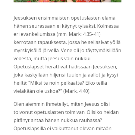
Jeesuksen ensimmäisten opetuslasten elämä
hänen seurassaan ei käynyt tylsäksi. Kolmessa
eri evankeliumissa (mm. Mark: 4:35-41)
kerrotaan tapauksesta, jossa he seilasivat yöllä
myrskyisällä järvellä. Vene oli jo täyttymäisillään
vedestä, mutta Jeesus vain nukkui.
Opetuslapset herättivät hädissään Jeesuksen,
joka käskyllään hiljensi tuulen ja aallot ja kysyi
heiltä: ”Miksi te noin pelkäätte? Eikö teillä
vieläkään ole uskoa?” (Mark. 4:40).
Olen aiemmin ihmetellyt, miten Jeesus olisi
toivonut opetuslasten toimivan. Olisiko heidän
pitänyt antaa hänen nukkua rauhassa?
Opetuslapsilla ei vaikuttanut olevan mitään