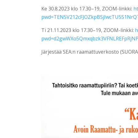
Ke 30.8.2023 klo 17.30–19, ZOOM-linkki:
h
pwd=TEN5V212cFJOZkpBSjIwcTU5S1NrQ
Ti 21.11.2023 klo 17.30–19, ZOOM-linkki:
h
pwd=d2gwWXo5Qmxqbzk3VFNLREFpRjNP
Järjestää SEA:n raamattuverkosto (SUORA