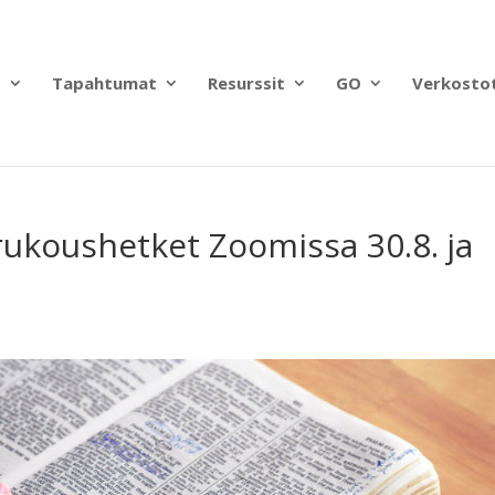
?
Tapahtumat
Resurssit
GO
Verkosto
rukoushetket Zoomissa 30.8. ja