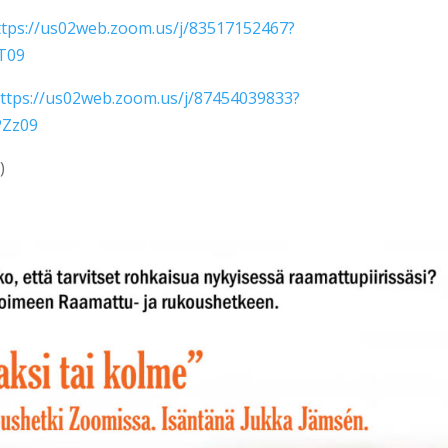
ttps://us02web.zoom.us/j/83517152467?
T09
ttps://us02web.zoom.us/j/87454039833?
Zz09
)