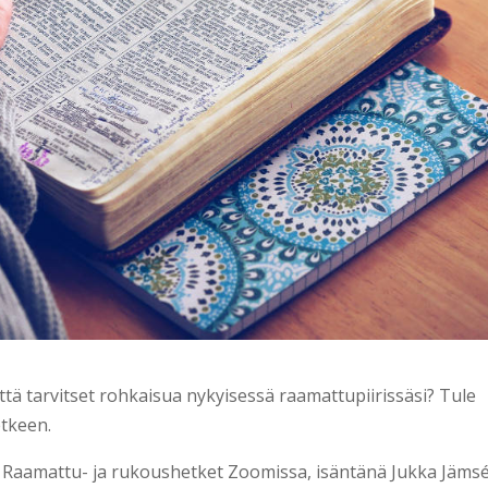
ttä tarvitset rohkaisua nykyisessä raamattupiirissäsi? Tule
tkeen.
t Raamattu- ja rukoushetket Zoomissa, isäntänä Jukka Jämsé