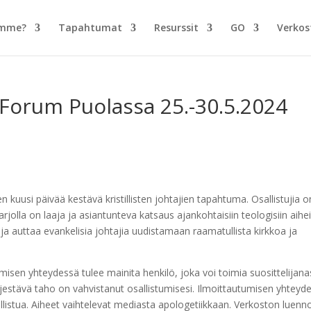
emme?
Tapahtumat
Resurssit
GO
Verkos
Forum Puolassa 25.-30.5.2024
kuusi päivää kestävä kristillisten johtajien tapahtuma. Osallistujia o
jolla on laaja ja asiantunteva katsaus ajankohtaisiin teologisiin aiheis
a auttaa evankelisia johtajia uudistamaan raamatullista kirkkoa ja
isen yhteydessä tulee mainita henkilö, joka voi toimia suosittelijanas
jestävä taho on vahvistanut osallistumisesi. Ilmoittautumisen yhteyd
allistua. Aiheet vaihtelevat mediasta apologetiikkaan. Verkoston luenn