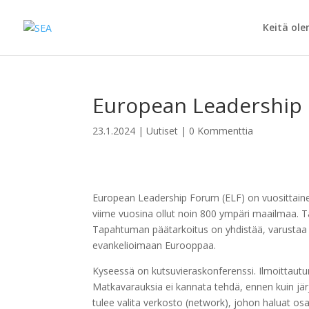
Keitä ol
European Leadership 
23.1.2024
|
Uutiset
|
0 Kommenttia
European Leadership Forum (ELF) on vuosittainen 
viime vuosina ollut noin 800 ympäri maailmaa. Tar
Tapahtuman päätarkoitus on yhdistää, varustaa j
evankelioimaan Eurooppaa.
Kyseessä on kutsuvieraskonferenssi. Ilmoittautum
Matkavarauksia ei kannata tehdä, ennen kuin jär
tulee valita verkosto (network), johon haluat os