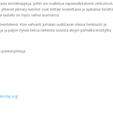
stavia worskhoppeja, joihin voi osallistua vapaavalintaisesti verkostost
le yhteiset plenary-luennot ovat erittäin koskettavia ja ajatuksia herättä
illä lauluilla on myös vahva asemansa.
teentekevä. Koin vahvasti Jumalan uudistavan minua henkisesti ja
 ja paljon hyvää tietoa tärkeistä asioista alojen parhailta kristityiltä
on puheenjohtaja
dership.org/