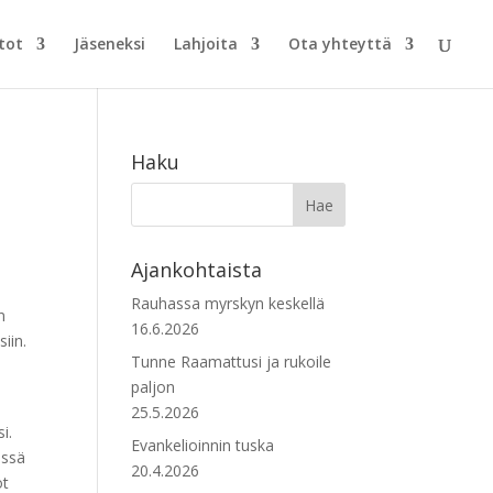
tot
Jäseneksi
Lahjoita
Ota yhteyttä
Haku
Ajankohtaista
Rauhassa myrskyn keskellä
n
16.6.2026
iin.
Tunne Raamattusi ja rukoile
paljon
25.5.2026
i.
Evankelioinnin tuska
essä
20.4.2026
ot