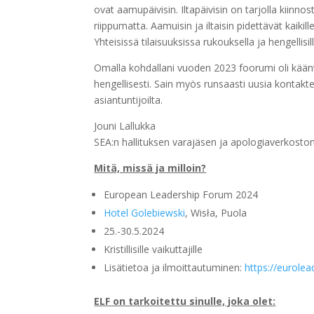
ovat aamupäivisin. Iltapäivisin on tarjolla kiinno
riippumatta. Aamuisin ja iltaisin pidettävät kaikil
Yhteisissä tilaisuuksissa rukouksella ja hengellis
Omalla kohdallani vuoden 2023 foorumi oli kään
hengellisesti. Sain myös runsaasti uusia kontakteja
asiantuntijoilta.
Jouni Lallukka
SEA:n hallituksen varajäsen ja apologiaverkost
Mitä, missä ja milloin?
European Leadership Forum 2024
Hotel Golebiewski
, Wisła, Puola
25.-30.5.2024
Kristillisille vaikuttajille
Lisätietoa ja ilmoittautuminen:
https://eurolea
ELF on tarkoitettu sinulle, joka olet: