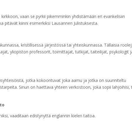
i kirkkoon, vaan se pyrkii pikemminkin yhdistämään eri evankelisiin
ka pitävät kiinni esimerkiksi Lausannen Julistuksesta.
akunnassa, kristillisessä järjestössä tai yhteiskunnassa. Tällaisia roole
 yliopiston professorit, toimittajat, tutkijat, taiteilijat, psykologit j
syhteisöistä, jotka kokoontuvat joka aamu ja jotka on suunniteltu
ityistarpeita. Sinun on haettava yhteen verkostoon, joka sopii lahjoihisi, 
ito
si, vaaditaan edistynyttä englannin kielen taitoa.