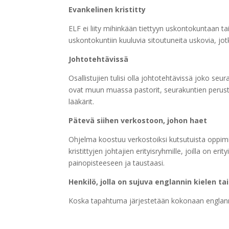
Evankelinen kristitty
ELF ei liity mihinkään tiettyyn uskontokuntaan ta
uskontokuntiin kuuluvia sitoutuneita uskovia, jot
Johtotehtävissä
Osallistujien tulisi olla johtotehtävissä joko seur
ovat muun muassa pastorit, seurakuntien perustajat,
lääkärit.
Pätevä siihen verkostoon, johon haet
Ohjelma koostuu verkostoiksi kutsutuista oppimi
kristittyjen johtajien erityisryhmille, joilla on er
painopisteeseen ja taustaasi.
Henkilö, jolla on sujuva englannin kielen ta
Koska tapahtuma järjestetään kokonaan englannik