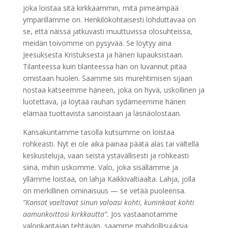
joka loistaa sitä kirkkaammin, mitä pimeämpää
ympärillämme on. Henkilökohtaisesti lohduttavaa on
se, että näissä jatkuvasti muuttuvissa olosuhteissa,
meidän toivomme on pysyvää. Se löytyy aina
Jeesuksesta Kristuksesta ja hänen lupauksistaan.
Tilanteessa kuin tilanteessa hän on luvannut pitää
omistaan huolen. Saamme siis murehtimisen sijaan
nostaa katseemme häneen, joka on hyvä, uskollinen ja
luotettava, ja löytää rauhan sydämeemme hänen
elämää tuottavista sanoistaan ja läsnäolostaan.
Kansakuntamme tasolla kutsumme on loistaa
rohkeasti. Nyt ei ole aika painaa päätä alas tai vältellä
keskusteluja, vaan seistä ystävällisesti ja rohkeasti
siinä, mihin uskomme. Valo, joka sisällämme ja
yllämme loistaa, on lahja Kaikkivaltiaalta. Lahja, jolla
on merkillinen ominaisuus — se vetää puoleensa.
”Kansat vaeltavat sinun valoasi kohti, kuninkaat kohti
aamunkoittosi kirkkautta”.
Jos vastaanotamme
valonkantajan tehtävän, saamme mahdollisuuksia