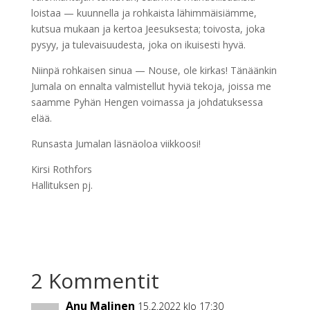
loistaa — kuunnella ja rohkaista lähimmäisiämme,
kutsua mukaan ja kertoa Jeesuksesta; toivosta, joka
pysyy, ja tulevaisuudesta, joka on ikuisesti hyvä.
Niinpä rohkaisen sinua — Nouse, ole kirkas! Tänäänkin
Jumala on ennalta valmistellut hyviä tekoja, joissa me
saamme Pyhän Hengen voimassa ja johdatuksessa
elää.
Runsasta Jumalan läsnäoloa viikkoosi!
Kirsi Rothfors
Hallituksen pj.
2 Kommentit
Anu Malinen
15.2.2022 klo 17:30