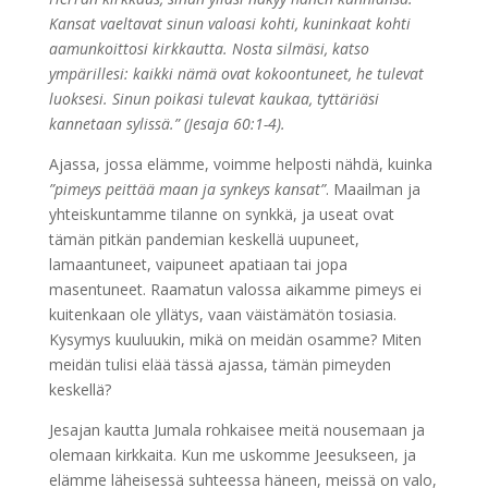
Kansat vaeltavat sinun valoasi kohti, kuninkaat kohti
aamunkoittosi kirkkautta. Nosta silmäsi, katso
ympärillesi: kaikki nämä ovat kokoontuneet, he tulevat
luoksesi. Sinun poikasi tulevat kaukaa, tyttäriäsi
kannetaan sylissä.” (Jesaja 60:1-4).
Ajassa, jossa elämme, voimme helposti nähdä, kuinka
”pimeys peittää maan ja synkeys kansat”
. Maailman ja
yhteiskuntamme tilanne on synkkä, ja useat ovat
tämän pitkän pandemian keskellä uupuneet,
lamaantuneet, vaipuneet apatiaan tai jopa
masentuneet. Raamatun valossa aikamme pimeys ei
kuitenkaan ole yllätys, vaan väistämätön tosiasia.
Kysymys kuuluukin, mikä on meidän osamme? Miten
meidän tulisi elää tässä ajassa, tämän pimeyden
keskellä?
Jesajan kautta Jumala rohkaisee meitä nousemaan ja
olemaan kirkkaita. Kun me uskomme Jeesukseen, ja
elämme läheisessä suhteessa häneen, meissä on valo,