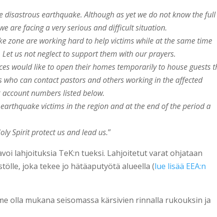
e disastrous earthquake. Although as yet we do not know the full
we are facing a very serious and difficult situation.
e zone are working hard to help victims while at the same time
n. Let us not neglect to support them with our prayers.
nces would like to open their homes temporarily to house guests 
s who can contact pastors and others working in the affected
 account numbers listed below.
e earthquake victims in the region and at the end of the period a
ly Spirit protect us and lead us.
”
voi lahjoituksia TeK:n tueksi. Lahjoitetut varat ohjataan
stölle, joka tekee jo hätäaputyötä alueella (
lue lisää EEA:n
e olla mukana seisomassa kärsivien rinnalla rukouksin ja