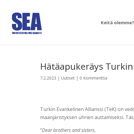
Keitä olemme
Hätäapukeräys Turkin 
7.2.2023
|
Uutiset
|
0 Kommenttia
Turkin Evankelinen Allianssi (TeK) on ved
maanjäristyksen uhrien auttamiseksi. Täss
“
Dear brothers and sisters,