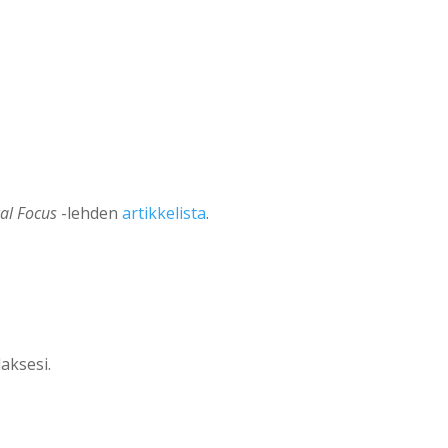
cal Focus
-lehden
artikkelista
.
ksesi.