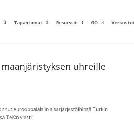
?
Tapahtumat
Resurssit
GO
Verkosto
maanjäristyksen uhreille
onnut eurooppalaisiin sisarjärjestöihinsä Turkin
ä TeK:n viesti: