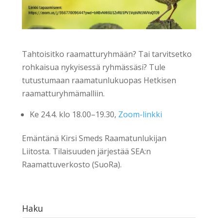
Tahtoisitko raamatturyhmään? Tai tarvitsetko
rohkaisua nykyisessä ryhmässäsi? Tule
tutustumaan raamatunlukuopas Hetkisen
raamatturyhmämalliin.
Ke 24.4. klo 18.00–19.30,
Zoom-linkki
Emäntänä Kirsi Smeds Raamatunlukijan
Liitosta. Tilaisuuden järjestää SEA:n
Raamattuverkosto (SuoRa).
Haku