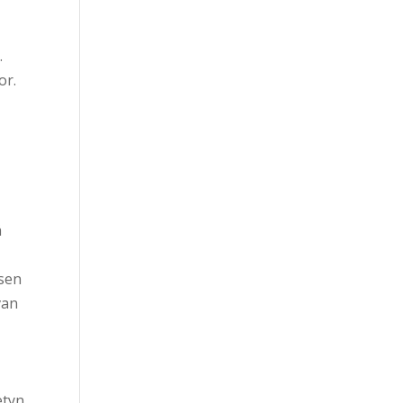
.
or.
ä
o
ksen
van
etyn