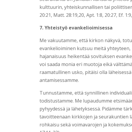
kulttuurin, yhteiskunnallisen tai poliittise
20:21, Matt. 28:19,20, Apt. 1:8, 20:27, Ef. 1:9,
7. Yhteistyö evankelioimisessa
Me vakuutamme, että kirkon näkyvä, totu
evankelioiminen kutsuu meitä yhteyteen,
hajanaisuus heikentää sovituksen evanke
voi saada monia eri muotoja eikä välttämä
raamatullinen usko, pitäisi olla läheises
antamisessamme.
Tunnustamme, että synnillinen individuali
todistustamme. Me lupaudumme etsimään 
pyhyydessä ja lähetyksessä. Pidämme tärke
tavoitteenaan kirkkojen ja seurakuntien 
rohkaisu sekä voimavarojen ja kokemuksen ja