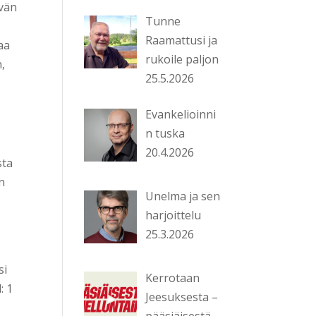
ävän
Tunne
Raamattusi ja
aa
rukoile paljon
,
25.5.2026
Evankelioinni
n tuska
20.4.2026
sta
n
Unelma ja sen
harjoittelu
25.3.2026
si
Kerrotaan
: 1
Jeesuksesta –
pääsiäisestä