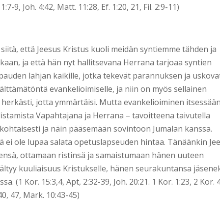
 1:7-9, Joh. 4:42, Matt. 11:28, Ef. 1:20, 21, Fil. 2:9-11)
iitä, että Jeesus Kristus kuoli meidän syntiemme tähden ja
aan, ja että hän nyt hallitsevana Herrana tarjoaa syntien
uden lahjan kaikille, jotka tekevät parannuksen ja uskovat
lttämätöntä evankelioimiselle, ja niin on myös sellainen
 herkästi, jotta ymmärtäisi. Mutta evankelioiminen itsessää
ulistamista Vapahtajana ja Herrana – tavoitteena taivutella
kohtaisesti ja näin pääsemään sovintoon Jumalan kanssa.
 ei ole lupaa salata opetuslapseuden hintaa. Tänäänkin Je
sensä, ottamaan ristinsä ja samaistumaan hänen uuteen
sältyy kuuliaisuus Kristukselle, hänen seurakuntansa jäsene
 (1 Kor. 15:3,4, Apt, 2:32-39, Joh. 20:21. 1 Kor. 1:23, 2 Kor. 4
:40, 47, Mark. 10:43-45)