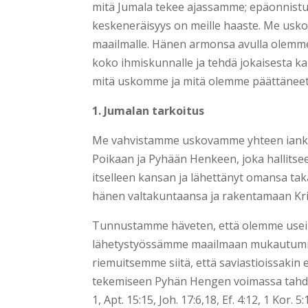
mitä Jumala tekee ajassamme; epäonnist
keskeneräisyys on meille haaste. Me us
maailmalle. Hänen armonsa avulla olemme 
koko ihmiskunnalle ja tehdä jokaisesta k
mitä uskomme ja mitä olemme päättäneet j
1. Jumalan tarkoitus
Me vahvistamme uskovamme yhteen iankai
Poikaan ja Pyhään Henkeen, joka hallits
itselleen kansan ja lähettänyt omansa taka
hänen valtakuntaansa ja rakentamaan Kr
Tunnustamme häveten, että olemme usei
lähetystyössämme maailmaan mukautumise
riemuitsemme siitä, että saviastioissakin
tekemiseen Pyhän Hengen voimassa tahdomm
1, Apt. 15:15, Joh. 17:6,18, Ef. 4:12, 1 Kor. 5