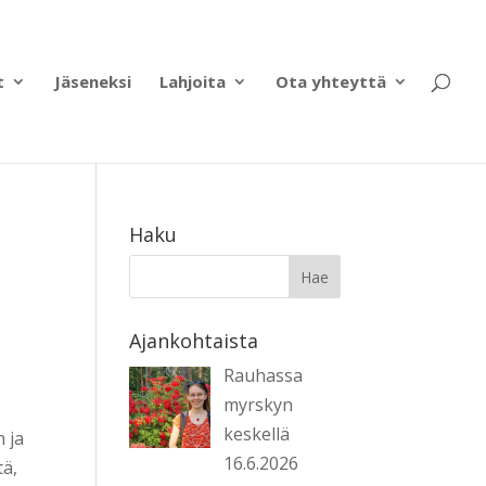
t
Jäseneksi
Lahjoita
Ota yhteyttä
Haku
Ajankohtaista
Rauhassa
myrskyn
keskellä
 ja
16.6.2026
tä,