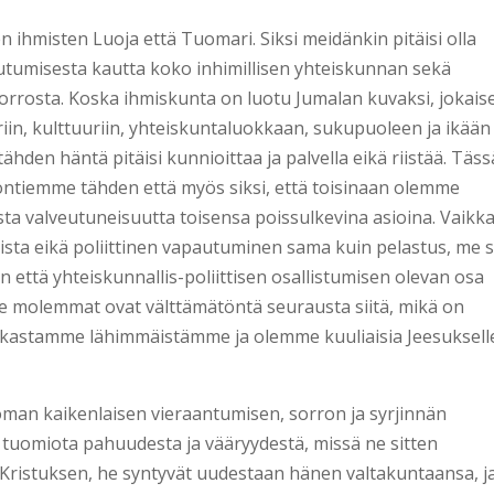
ihmisten Luoja että Tuomari. Siksi meidänkin pitäisi olla
utumisesta kautta koko inhimillisen yhteiskunnan sekä
orrosta. Koska ihmiskunta on luotu Jumalan kuvaksi, jokaise
iin, kulttuuriin, yhteiskuntaluokkaan, sukupuoleen ja ikään
ähden häntä pitäisi kunnioittaa ja palvella eikä riistää. Täs
yöntiemme tähden että myös siksi, että toisinaan olemme
ista valveutuneisuutta toisensa poissulkevina asioina. Vaikk
ista eikä poliittinen vapautuminen sama kuin pelastus, me s
että yhteiskunnallis-poliittisen osallistumisen olevan osa
ä ne molemmat ovat välttämätöntä seurausta siitä, mikä on
akastamme lähimmäistämme ja olemme kuuliaisia Jeesuksell
man kaikenlaisen vieraantumisen, sorron ja syrjinnän
ää tuomiota pahuudesta ja vääryydestä, missä ne sitten
 Kristuksen, he syntyvät uudestaan hänen valtakuntaansa, j