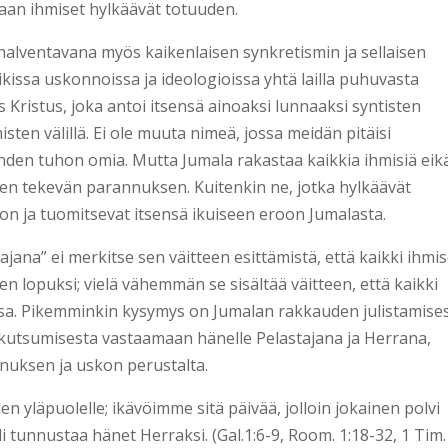
laan ihmiset hylkäävät totuuden.
alventavana myös kaikenlaisen synkretismin ja sellaisen
ikissa uskonnoissa ja ideologioissa yhtä lailla puhuvasta
 Kristus, joka antoi itsensä ainoaksi lunnaaksi syntisten
isten välillä. Ei ole muuta nimeä, jossa meidän pitäisi
ähden tuhon omia. Mutta Jumala rakastaa kaikkia ihmisiä eik
n tekevän parannuksen. Kuitenkin ne, jotka hylkäävät
on ja tuomitsevat itsensä ikuiseen eroon Jumalasta.
ana” ei merkitse sen väitteen esittämistä, että kaikki ihmis
en lopuksi; vielä vähemmän se sisältää väitteen, että kaikki
ssa. Pikemminkin kysymys on Jumalan rakkauden julistamise
n kutsumisesta vastaamaan hänelle Pelastajana ja Herrana,
nuksen ja uskon perustalta.
n yläpuolelle; ikävöimme sitä päivää, jolloin jokainen polvi
 tunnustaa hänet Herraksi. (Gal.1:6-9, Room. 1:18-32, 1 Tim. 