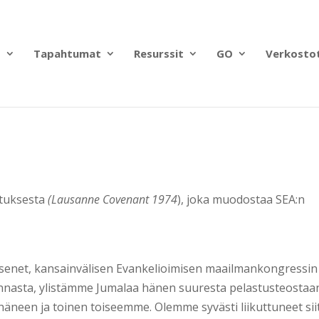
?
Tapahtumat
Resurssit
GO
Verkosto
stuksesta
(Lausanne Covenant 1974
), joka muodostaa SEA:n
senet, kansainvälisen Evankelioimisen maailmankongressin
nnasta, ylistämme Jumalaa hänen suuresta pelastusteostaan
äneen ja toinen toiseemme. Olemme syvästi liikuttuneet sii