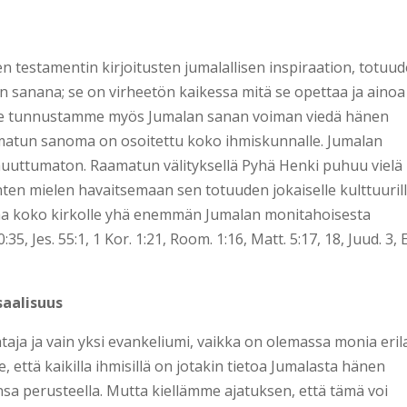
testamentin kirjoitusten jumalallisen inspiraation, totuu
an sanana; se on virheetön kaikessa mitä se opettaa ja ainoa
Me tunnustamme myös Jumalan sanan voiman viedä hänen
matun sanoma on osoitettu koko ihmiskunnalle. Jumalan
muuttumaton. Raamatun välityksellä Pyhä Henki puhuu vielä
ten mielen havaitsemaan sen totuuden jokaiselle kulttuuril
astaa koko kirkolle yhä enemmän Jumalan monitahoisesta
0:35, Jes. 55:1, 1 Kor. 1:21, Room. 1:16, Matt. 5:17, 18, Juud. 3, E
saalisuus
ja ja vain yksi evankeliumi, vaikka on olemassa monia erila
ttä kaikilla ihmisillä on jotakin tietoa Jumalasta hänen
sa perusteella. Mutta kiellämme ajatuksen, että tämä voi