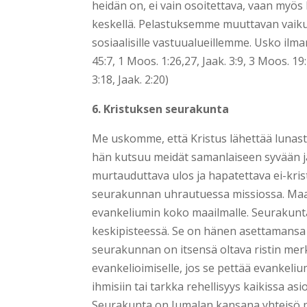
heidän on, ei vain osoitettava, vaan myö
keskellä. Pelastuksemme muuttavan vaikutu
sosiaalisille vastuualueillemme. Usko ilman 
45:7, 1 Moos. 1:26,27, Jaak. 3:9, 3 Moos. 19:1
3:18, Jaak. 2:20)
6. Kristuksen seurakunta
Me uskomme, että Kristus lähettää lunaste
hän kutsuu meidät samanlaiseen syvään 
murtauduttava ulos ja hapatettava ei-kris
seurakunnan uhrautuessa missiossa. Maai
evankeliumin koko maailmalle. Seurakun
keskipisteessä. Se on hänen asettamansa v
seurakunnan on itsensä oltava ristin merk
evankelioimiselle, jos se pettää evankeliu
ihmisiin tai tarkka rehellisyys kaikissa as
Seurakunta on Jumalan kansana yhteisö pi