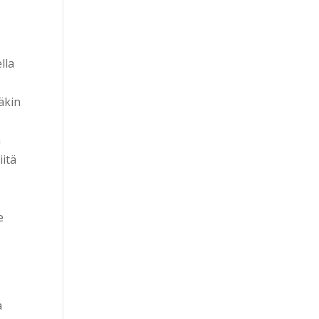
lla
säkin
a
iitä
e
a