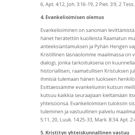
6, Apt. 4:12, Joh. 3:16-19, 2 Piet. 3:9, 2 Tess.
4. Evankelioimisen olemus
Evankelioiminen on sanoman levittämistä s
hänet herätettiin kuolleista Raamatun muk
anteeksiantamuksen ja Pyhän Hengen vapa
Kristillinen läsnäolomme maailmassa on vä
dialogi, jonka tarkoituksena on kuunnella
historiallisen, raamatullisen Kristuksen j
ihmisiä tulemaan hänen luokseen henkilö
Esittäessämme evankeliumin kutsun meillä
kutsuu kaikkia seuraajiaan kieltämään it
yhteisöönsä. Evankelioimisen tuloksiin si
tuleminen ja vastuullinen palvelu maailmassa.
5:11, 20, Luuk. 14:25-33, Mark. 8:34. Apt. 2
5. Kristityn yhteiskunnallinen vastuu