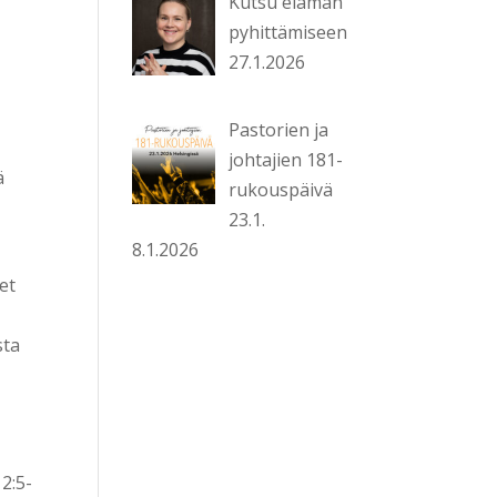
Kutsu elämän
pyhittämiseen
27.1.2026
Pastorien ja
johtajien 181-
ä
rukouspäivä
23.1.
8.1.2026
et
sta
2:5-