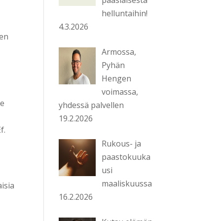
helluntaihin!
4.3.2026
den
Armossa,
Pyhän
Hengen
voimassa,
le
yhdessä palvellen
19.2.2026
f.
Rukous- ja
paastokuuka
usi
maaliskuussa
isia
16.2.2026