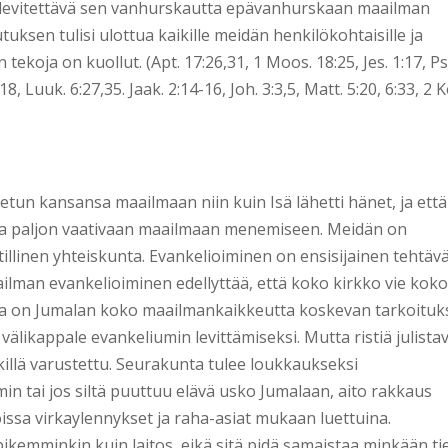
s levitettävä sen vanhurskautta epävanhurskaan maailman
ksen tulisi ulottua kaikille meidän henkilökohtaisille ja
tekoja on kuollut. (Apt. 17:26,31, 1 Moos. 18:25, Jes. 1:17, Ps
8, Luuk. 6:27,35. Jaak. 2:14-16, Joh. 3:3,5, Matt. 5:20, 6:33, 2 K
tun kansansa maailmaan niin kuin Isä lähetti hänet, ja että
ja paljon vaativaan maailmaan menemiseen. Meidän on
tillinen yhteiskunta. Evankelioiminen on ensisijainen tehtäv
lman evankelioiminen edellyttää, että koko kirkko vie kok
ta on Jumalan koko maailmankaikkeutta koskevan tarkoitu
älikappale evankeliumin levittämiseksi. Mutta ristiä julista
illä varustettu. Seurakunta tulee loukkaukseksi
min tai jos siltä puuttuu elävä usko Jumalaan, aito rakkaus
ioissa virkaylennykset ja raha-asiat mukaan luettuina.
kemminkin kuin laitos, eikä sitä pidä samaistaa minkään ti