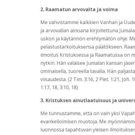
2. Raamatun arvovalta ja voima
Me vahvistamme kaikkien Vanhan ja Uuden 
ja arvovallan ainoana kirjoitettuna Jumal
uskon ja käytännön erehtymätön ohje. 
pelastustarkoituksensa päätökseen. Raa
ilmoitus Kristuksessa ja Raamatussa on 
nytkin. Hän valaisee Jumalan kansan jäsen
ominaisella, tuoreella tavalla. Hän palj
viisaudesta. (2 Tim. 3:16, 2 Piet. 1:21, Joh. 1
1:17, 18, 3:10, 18)
3. Kristuksen ainutlaatuisuus ja univer
Me tunnustamme, että on vain yksi Vapahta
evankelioimisen muotoja. Me myönnämme, e
luonnossa tapahtuvan yleisen ilmoituksen