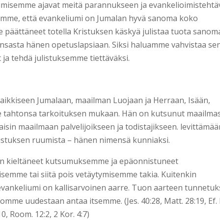
umisemme ajavat meitä parannukseen ja evankelioimisteht
komme, että evankeliumi on Jumalan hyvä sanoma koko
päättäneet totella Kristuksen käskyä julistaa tuota sanom
ansasta hänen opetuslapsiaan. Siksi haluamme vahvistaa sen
a tehdä julistuksemme tiettäväksi.
kkiseen Jumalaan, maailman Luojaan ja Herraan, Isään,
ee tahtonsa tarkoituksen mukaan. Hän on kutsunut maailma
isin maailmaan palvelijoikseen ja todistajikseen. levittämää
istuksen ruumista – hänen nimensä kunniaksi.
n kieltäneet kutsumuksemme ja epäonnistuneet
mme tai siitä pois vetäytymisemme takia. Kuitenkin
 evankeliumi on kallisarvoinen aarre. Tuon aarteen tunnetuk
e uudestaan antaa itsemme. (Jes. 40:28, Matt. 28:19, Ef. l
:10, Room. 12:2, 2 Kor. 4:7)