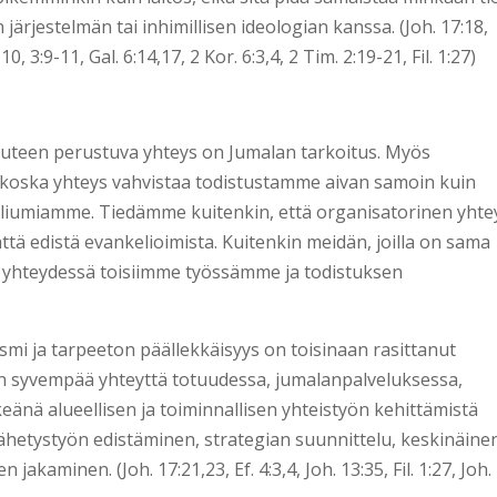
n järjestelmän tai inhimillisen ideologian kanssa. (Joh. 17:18,
10, 3:9-11, Gal. 6:14,17, 2 Kor. 6:3,4, 2 Tim. 2:19-21, Fil. 1:27)
uteen perustuva yhteys on Jumalan tarkoitus. Myös
 koska yhteys vahvistaa todistustamme aivan samoin kuin
liumiamme. Tiedämme kuitenkin, että organisatorinen yhte
ttä edistä evankelioimista. Kuitenkin meidän, joilla on sama
sä yhteydessä toisiimme työssämme ja todistuksen
smi ja tarpeeton päällekkäisyys on toisinaan rasittanut
syvempää yhteyttä totuudessa, jumalanpalveluksessa,
änä alueellisen ja toiminnallisen yhteistyön kehittämistä
lähetystyön edistäminen, strategian suunnittelu, keskinäine
kaminen. (Joh. 17:21,23, Ef. 4:3,4, Joh. 13:35, Fil. 1:27, Joh.