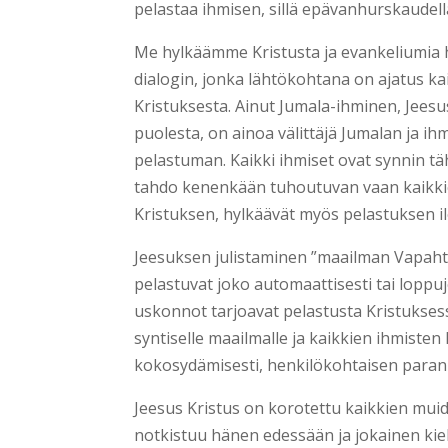
pelastaa ihmisen, sillä epävanhurskaudel
Me hylkäämme Kristusta ja evankeliumia h
dialogin, jonka lähtökohtana on ajatus ka
Kristuksesta. Ainut Jumala-ihminen, Jeesus
puolesta, on ainoa välittäjä Jumalan ja ihm
pelastuman. Kaikki ihmiset ovat synnin t
tahdo kenenkään tuhoutuvan vaan kaikkie
Kristuksen, hylkäävät myös pelastuksen il
Jeesuksen julistaminen ”maailman Vapahtaj
pelastuvat joko automaattisesti tai loppuj
uskonnot tarjoavat pelastusta Kristukse
syntiselle maailmalle ja kaikkien ihmiste
kokosydämisesti, henkilökohtaisen paran
Jeesus Kristus on korotettu kaikkien muide
notkistuu hänen edessään ja jokainen kieli