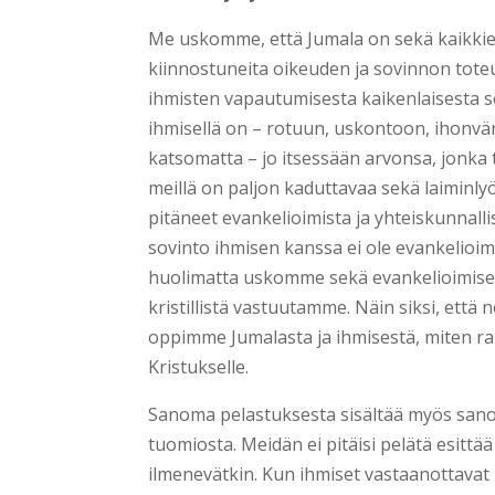
Me uskomme, että Jumala on sekä kaikkien 
kiinnostuneita oikeuden ja sovinnon tote
ihmisten vapautumisesta kaikenlaisesta s
ihmisellä on – rotuun, uskontoon, ihonvär
katsomatta – jo itsessään arvonsa, jonka t
meillä on paljon kaduttavaa sekä laiminl
pitäneet evankelioimista ja yhteiskunnall
sovinto ihmisen kanssa ei ole evankelioim
huolimatta uskomme sekä evankelioimisen 
kristillistä vastuutamme. Näin siksi, ett
oppimme Jumalasta ja ihmisestä, miten r
Kristukselle.
Sanoma pelastuksesta sisältää myös sano
tuomiosta. Meidän ei pitäisi pelätä esitt
ilmenevätkin. Kun ihmiset vastaanottavat