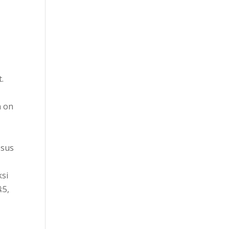
.
n on
esus
ksi
:5,