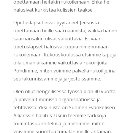
opettamaan heitäkin rukoilemaan. Ehkä he
halusivat kurkistaa kulissien taakse.
Opetuslapset eivät pyytäneet Jeesusta
opettamaan heille saarnaamista, vaikka hänen
saarnansakin olivat vaikuttavia. Ei, vaan
opetuslapset halusivat oppia nimenomaan
rukoilemaan. Rukouskoulussa etsimme tapoja
olla oman aikamme vaikuttavia rukoilijoita.
Pohdimme, miten voimme palvella rukoilijoina
seurakunnissamme ja järjestöissämme.
Olen ollut hengellisessä työssä pian 40 vuotta
ja palvellut monissa organisaatioissa ja
tehtävissä. Yksi niistä on Suomen Evankelisen
Allianssin hallitus. Usein teemme tarkkoja
toimintasuunnitelmia ja mietimme, miten
voisimme suorittaa Jumalan meille antaman