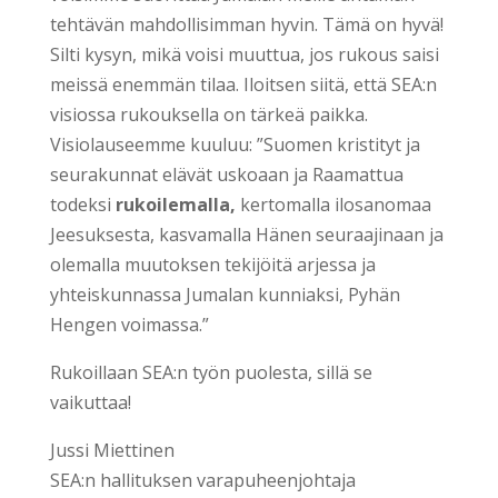
tehtävän mahdollisimman hyvin. Tämä on hyvä!
Silti kysyn, mikä voisi muuttua, jos rukous saisi
meissä enemmän tilaa. Iloitsen siitä, että SEA:n
visiossa rukouksella on tärkeä paikka.
Visiolauseemme kuuluu: ”Suomen kristityt ja
seurakunnat elävät uskoaan ja Raamattua
todeksi
rukoilemalla,
kertomalla ilosanomaa
Jeesuksesta, kasvamalla Hänen seuraajinaan ja
olemalla muutoksen tekijöitä arjessa ja
yhteiskunnassa Jumalan kunniaksi, Pyhän
Hengen voimassa.”
Rukoillaan SEA:n työn puolesta, sillä se
vaikuttaa!
Jussi Miettinen
SEA:n hallituksen varapuheenjohtaja