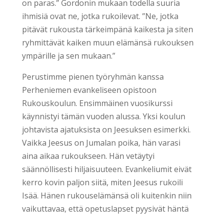
on paras.” Gordonin mukaan todella suuria
ihmisiä ovat ne, jotka rukoilevat. ”Ne, jotka
pitävät rukousta tärkeimpänä kaikesta ja siten
ryhmittävät kaiken muun elämänsä rukouksen
ympärille ja sen mukaan.”
Perustimme pienen työryhmän kanssa
Perheniemen evankeliseen opistoon
Rukouskoulun. Ensimmäinen vuosikurssi
käynnistyi tämän vuoden alussa. Yksi koulun
johtavista ajatuksista on Jeesuksen esimerkki.
Vaikka Jeesus on Jumalan poika, hän varasi
aina aikaa rukoukseen. Hän vetäytyi
säännöllisesti hiljaisuuteen. Evankeliumit eivät
kerro kovin paljon siitä, miten Jeesus rukoili
Isää. Hänen rukouselämänsä oli kuitenkin niin
vaikuttavaa, että opetuslapset pyysivät häntä