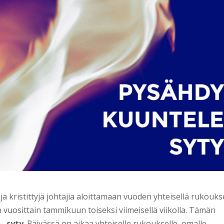
 kristittyjä johtajia aloittamaan vuoden yhteisellä rukoukse
n vuosittain tammikuun toiseksi viimeisellä viikolla. Tämän
– syty
. Päivässä on aikaa yhteiselle rukoukselle, omalle