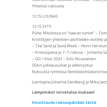
Yhteistä rukousta
12.15 LOUNAS
13.15 SYTY
Puhe: Missiossa on ”vaaran tunne” – To
Kristittyjen yhteisten aloitteiden esittely 
– The Send ja Send Week – Henri Hermu
– Kristuspäivä ja 7–7-rukous – Johanna 
– GO / Visio 2033 – Arto Nousiainen
SEA:n julkilausumat ja allekirjoitus
Rukousta ryhmissä henkilökohtaisesti ku
Juontajina Johanna Sandberg ja Mika Jantu
Lämpimästi tervetuloa mukaan!
Ilmoittaudu rukouspäivään tästä