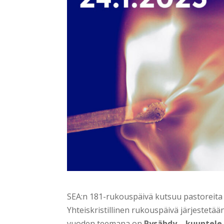
SEA:n 181-rukouspäivä kutsuu pastoreita ja
Yhteiskristillinen rukouspäivä järjestetää
vuoden teemana on
Pysähdy – kuuntele 