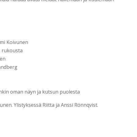
mmi Koivunen
ja rukousta
nen
Sandberg
nkin oman näyn ja kutsun puolesta
nen. Ylistyksessä Riitta ja Anssi Rönnqvist.