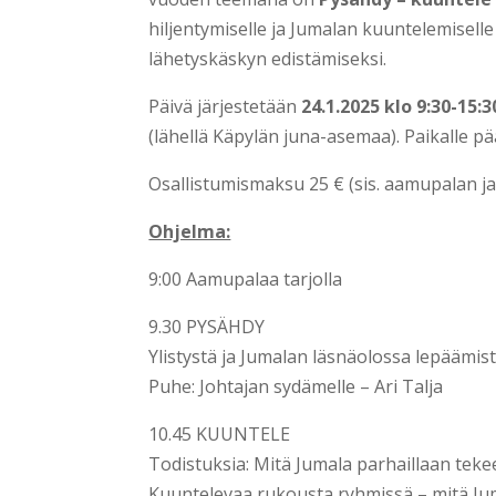
hiljentymiselle ja Jumalan kuuntelemisel
lähetyskäskyn edistämiseksi.
Päivä järjestetään
24.1.2025 klo 9:30-15:3
(lähellä Käpylän juna-asemaa). Paikalle pää
Osallistumismaksu 25 € (sis. aamupalan ja
Ohjelma:
9:00 Aamupalaa tarjolla
9.30 PYSÄHDY
Ylistystä ja Jumalan läsnäolossa lepäämis
Puhe: Johtajan sydämelle – Ari Talja
10.45 KUUNTELE
Todistuksia: Mitä Jumala parhaillaan teke
Kuuntelevaa rukousta ryhmissä – mitä J