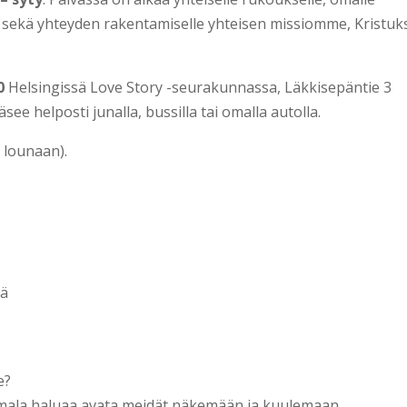
le sekä yhteyden rakentamiselle yhteisen missiomme, Kristu
0
Helsingissä Love Story -seurakunnassa, Läkkisepäntie 3
see helposti junalla, bussilla tai omalla autolla.
 lounaan).
tä
e?
umala haluaa avata meidät näkemään ja kuulemaan