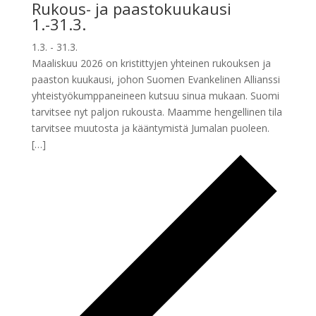
Rukous- ja paastokuukausi
1.-31.3.
1.3.
-
31.3.
Maaliskuu 2026 on kristittyjen yhteinen rukouksen ja
paaston kuukausi, johon Suomen Evankelinen Allianssi
yhteistyökumppaneineen kutsuu sinua mukaan. Suomi
tarvitsee nyt paljon rukousta. Maamme hengellinen tila
tarvitsee muutosta ja kääntymistä Jumalan puoleen.
[…]