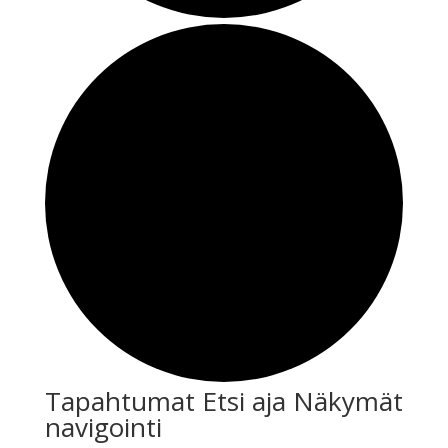
Tapahtumat
Tapahtumat Etsi aja Näkymät
navigointi
for