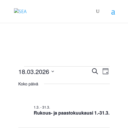
Tapahtumat
Tapahtum
Tapah
18.03.2026
Etsi
Päivä
Views
Etsi
for
Valitse
Navigat
aja
Koko päivä
18.3.2026
päivä.
Näkymät
navigointi
1.3.
-
31.3.
Rukous- ja paastokuukausi 1.-31.3.