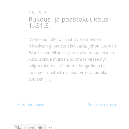
1.3.
-
31.3.
Rukous- ja paastokuukausi
1.-31.3.
Maaliskuu 2026 on kristittyjen yhteinen
rukouksen ja paaston kuukausi, johon Suomen
Evankelinen Allianssi yhteistyökumppaneineen
kutsuu sinua mukaan. Suomi tarvitsee nyt
paljon rukousta. Maamme hengellinen tila
tarvitsee muutosta ja kääntymistä Jumalan
puoleen. […]
Edellinen päivä
Seuraava päivä
Tilaa kalenteriin