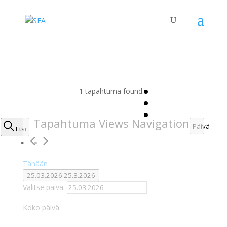
1 tapahtuma found.
Tapahtumat
i
Tapahtuma Views Navigation
Päivä
Etsi
for
25.3.2026
Tänään
25.03.2026
25.3.2026
Valitse päivä.
Koko päivä