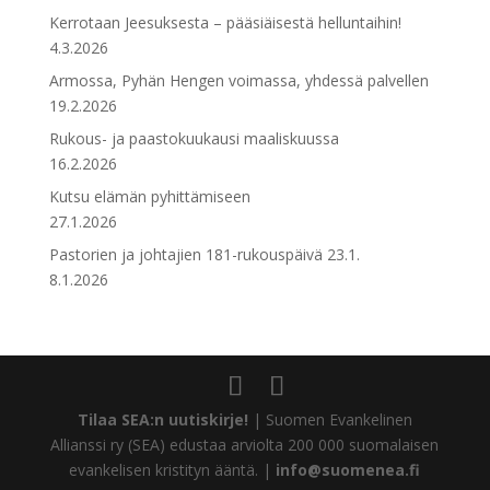
Kerrotaan Jeesuksesta – pääsiäisestä helluntaihin!
4.3.2026
Armossa, Pyhän Hengen voimassa, yhdessä palvellen
19.2.2026
Rukous- ja paastokuukausi maaliskuussa
16.2.2026
Kutsu elämän pyhittämiseen
27.1.2026
Pastorien ja johtajien 181-rukouspäivä 23.1.
8.1.2026
Tilaa SEA:n uutiskirje!
| Suomen Evankelinen
Allianssi ry (SEA) edustaa arviolta 200 000 suomalaisen
evankelisen kristityn ääntä. |
info@suomenea.fi