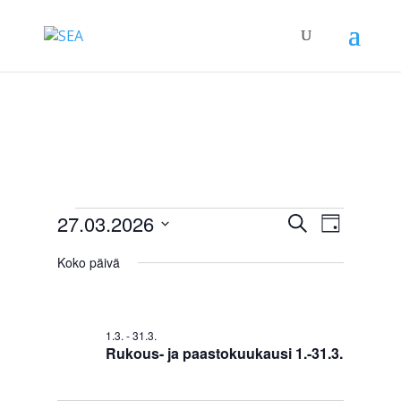
Tapahtumat
Tapahtum
Tapah
27.03.2026
Etsi
Päivä
Views
Etsi
for
Valitse
Navigat
aja
Koko päivä
27.3.2026
päivä.
Näkymät
navigointi
1.3.
-
31.3.
Rukous- ja paastokuukausi 1.-31.3.