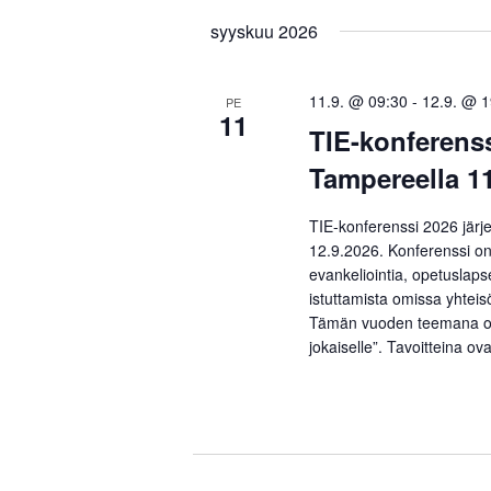
päivä.
syyskuu 2026
11.9. @ 09:30
-
12.9. @ 1
PE
11
TIE-konferens
Tampereella 11
TIE-konferenssi 2026 järj
12.9.2026. Konferenssi on 
evankeliointia, opetuslaps
istuttamista omissa yhteis
Tämän vuoden teemana o
jokaiselle”. Tavoitteina ov