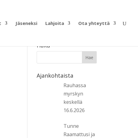
t
Jäseneksi
Lahjoita
Ota yhteyttä
Haku
Ajankohtaista
Rauhassa
myrskyn
keskellä
16.6.2026
Tunne
Raamattusi ja