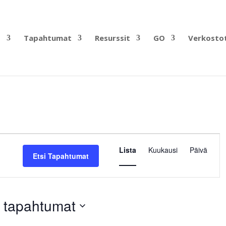
?
Tapahtumat
Resurssit
GO
Verkosto
Tapahtuma
Views
Lista
Kuukausi
Päivä
Etsi Tapahtumat
Navigation
t tapahtumat