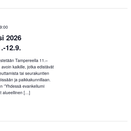
9:00
si 2026
.-12.9.
estetään Tampereella 11.–
avoin kaikille, jotka edistävät
euttamista tai seurakuntien
öissään ja paikkakunnillaan.
n ”Yhdessä evankeliumi
at alueellinen […]