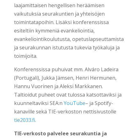
laajamittaisen hengellisen heräämisen
vaikutuksia seurakuntien ja yhteisöjen
toimintatapoihin. Lisäksi konferenssissa
esiteltiin kymmeniä evankeliointia,
evankeliointikoulutusta, opetuslapseuttamista
ja seurakunnan istutusta tukevia työkaluja ja
toimijoita.
Konferenssissa puhuivat mm. Alváro Ladeira
(Portugali), Jukka Jämsen, Henri Hermunen,
Hannu Vuorinen ja Aleksi Markkanen.
Taltioidut puheet ovat tulossa katsottaviksi ja
kuunneltaviksi SEA:n
YouTube
– ja Spotify-
kanaville sekä TIE-verkoston nettisivustolle
tie2033.fi
.
TIE-verkosto palvelee seurakuntia ja