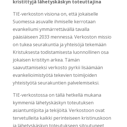
kristittyjä lähetyskäskyn toteuttajina
TIE-verkoston visiona on, että jokaiselle
Suomessa asuvalle ihmiselle kerrotaan
evankeliumi ymmärrettävällä tavalla
pääsiäiseen 2033 mennessä. Verkoston missio
on tukea seurakuntia ja yhteisöjä tekemään
Kristuksesta todistamisesta luonnollinen osa
jokaisen kristityn arkea. Tämän
saavuttamiseksi verkosto pyrkii lisäämään
evankelioimistyötä tekevien toimijoiden
yhteistyötä seurakuntien palvelemiseksi.
TIE-verkostossa on tällä hetkellä mukana
kymmeniä lähetyskäskyn toteutuksen
asiantuntijoita ja tekijöitä. Verkostoon ovat
tervetulleita kaikki perinteiseen kristinuskoon
ja lähetyskäskyn toteutukseen sitoutuneet