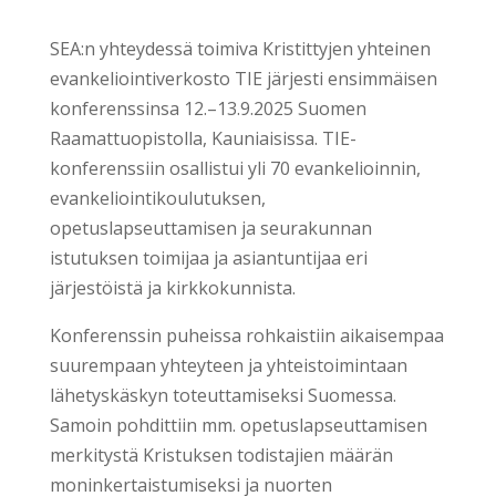
SEA:n yhteydessä toimiva Kristittyjen yhteinen
evankeliointiverkosto TIE järjesti ensimmäisen
konferenssinsa 12.–13.9.2025 Suomen
Raamattuopistolla, Kauniaisissa. TIE-
konferenssiin osallistui yli 70 evankelioinnin,
evankeliointikoulutuksen,
opetuslapseuttamisen ja seurakunnan
istutuksen toimijaa ja asiantuntijaa eri
järjestöistä ja kirkkokunnista.
Konferenssin puheissa rohkaistiin aikaisempaa
suurempaan yhteyteen ja yhteistoimintaan
lähetyskäskyn toteuttamiseksi Suomessa.
Samoin pohdittiin mm. opetuslapseuttamisen
merkitystä Kristuksen todistajien määrän
moninkertaistumiseksi ja nuorten